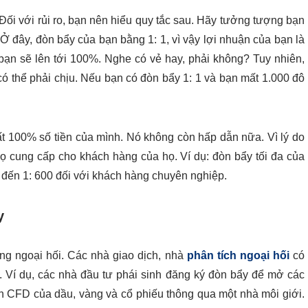
Đối với rủi ro, bạn nên hiểu quy tắc sau. Hãy tưởng tượng bạn
Ở đây, đòn bẩy của bạn bằng 1: 1, vì vậy lợi nhuận của bạn là
bạn sẽ lên tới 100%. Nghe có vẻ hay, phải không? Tuy nhiên,
có thể phải chịu. Nếu bạn có đòn bẩy 1: 1 và bạn mất 1.000 đô
ất 100% số tiền của mình. Nó không còn hấp dẫn nữa. Vì lý do
ọ cung cấp cho khách hàng của họ. Ví dụ: đòn bẩy tối đa của
ên đến 1: 600 đối với khách hàng chuyên nghiệp.
y
ng ngoại hối. Các nhà giao dịch, nhà
phân tích ngoại hối
có
. Ví dụ, các nhà đầu tư phái sinh đăng ký đòn bẩy để mở các
ịch CFD của dầu, vàng và cổ phiếu thông qua một nhà môi giới.