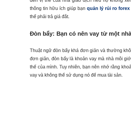
đến vị thế của nhà giao dịch nếu họ không x
thông tin hữu ích giúp bạn
quản lý rủi ro forex
thể phải trả giá đắt.
Đòn bẩy: Bạn có nên vay từ một nhà
Thuật ngữ đòn bẩy khá đơn giản và thường không
đơn giản, đòn bẩy là khoản vay mà nhà môi giới
thế của mình. Tuy nhiên, bạn nên nhớ rằng khoả
vay và không thể sử dụng nó để mua tài sản.