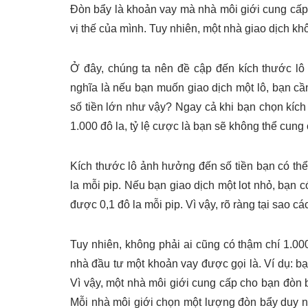
Đòn bẩy là khoản vay mà nhà môi giới cung cấp
vị thế của mình. Tuy nhiên, một nhà giao dịch k
Ở đây, chúng ta nên đề cập đến kích thước lô 
nghĩa là nếu bạn muốn giao dịch một lô, bạn c
số tiền lớn như vậy? Ngay cả khi bạn chọn kích 
1.000 đô la, tỷ lệ cược là bạn sẽ không thể cung 
Kích thước lô ảnh hưởng đến số tiền bạn có th
la mỗi pip. Nếu bạn giao dịch một lot nhỏ, bạn 
được 0,1 đô la mỗi pip. Vì vậy, rõ ràng tại sao cá
Tuy nhiên, không phải ai cũng có thậm chí 1.000
nhà đầu tư một khoản vay được gọi là. Ví dụ: bạ
Vì vậy, một nhà môi giới cung cấp cho bạn đòn bẩ
Mỗi nhà môi giới chọn một lượng đòn bẩy duy nhấ