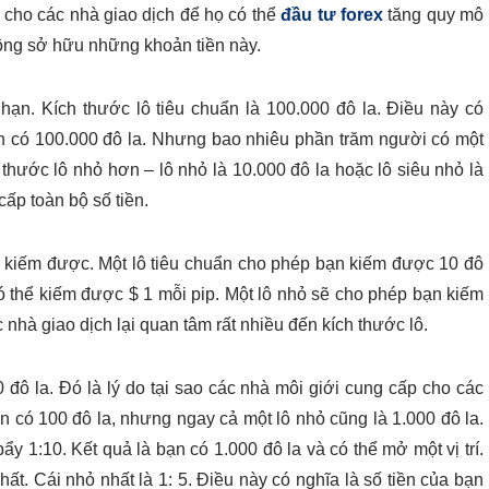
 cho các nhà giao dịch để họ có thể
đầu tư forex
tăng quy mô
hông sở hữu những khoản tiền này.
hạn. Kích thước lô tiêu chuẩn là 100.000 đô la. Điều này có
ần có 100.000 đô la. Nhưng bao nhiêu phần trăm người có một
thước lô nhỏ hơn – lô nhỏ là 10.000 đô la hoặc lô siêu nhỏ là
cấp toàn bộ số tiền.
ể kiếm được. Một lô tiêu chuẩn cho phép bạn kiếm được 10 đô
có thể kiếm được $ 1 mỗi pip. Một lô nhỏ sẽ cho phép bạn kiếm
c nhà giao dịch lại quan tâm rất nhiều đến kích thước lô.
 đô la. Đó là lý do tại sao các nhà môi giới cung cấp cho các
n có 100 đô la, nhưng ngay cả một lô nhỏ cũng là 1.000 đô la.
y 1:10. Kết quả là bạn có 1.000 đô la và có thể mở một vị trí.
t. Cái nhỏ nhất là 1: 5. Điều này có nghĩa là số tiền của bạn