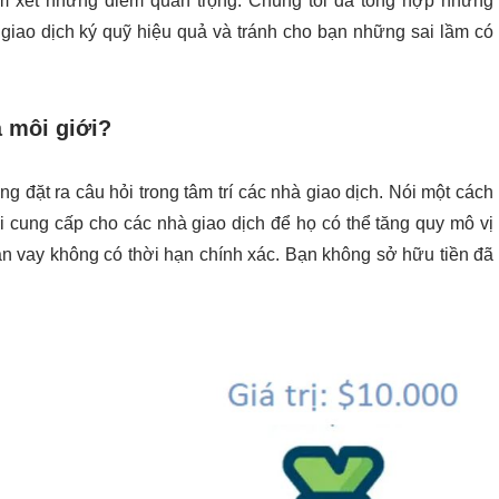
em xét những điểm quan trọng. Chúng tôi đã tổng hợp những
giao dịch ký quỹ hiệu quả và tránh cho bạn những sai lầm có
 môi giới?
 đặt ra câu hỏi trong tâm trí các nhà giao dịch. Nói một cách
 cung cấp cho các nhà giao dịch để họ có thể tăng quy mô vị
n vay không có thời hạn chính xác. Bạn không sở hữu tiền đã