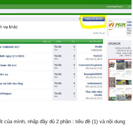
t của mình, nhập đầy đủ 2 phần : tiêu đề (1) và nội dung