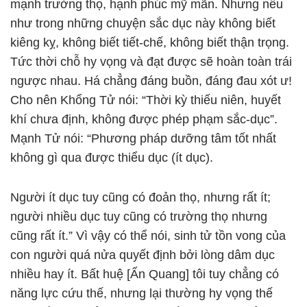
mạnh trường thọ, hạnh phúc mỹ mãn. Nhưng nếu
như trong những chuyện sắc dục này không biết
kiêng kỵ, không biết tiết-chế, không biết thận trọng.
Tức thời chỗ hy vọng và đạt được sẽ hoàn toàn trái
ngược nhau. Há chẳng đáng buồn, đáng đau xót ư!
Cho nên Khổng Tử nói: “Thời kỳ thiếu niên, huyết
khí chưa định, không được phép phạm sắc-dục”.
Mạnh Tử nói: “Phương pháp dưỡng tâm tốt nhất
không gì qua được thiểu dục (ít dục).
Người ít dục tuy cũng có đoản thọ, nhưng rất ít;
người nhiều dục tuy cũng có trường thọ nhưng
cũng rất ít.” Vì vậy có thể nói, sinh tử tồn vong của
con người quá nửa quyết định bởi lòng dâm dục
nhiều hay ít. Bất huệ [Ấn Quang] tôi tuy chẳng có
năng lực cứu thế, nhưng lại thường hy vọng thế