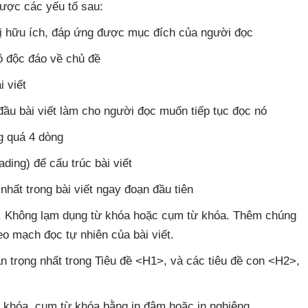
ược các yếu tố sau:
trị hữu ích, đáp ứng được mục đích của người đọc
 độc đáo về chủ đề
i viết
ầu bài viết làm cho người đọc muốn tiếp tục đọc nó
g quá 4 dòng
ding) để cấu trúc bài viết
hất trong bài viết ngay đoạn đầu tiên
%. Không lạm dụng từ khóa hoặc cụm từ khóa. Thêm chúng
eo mạch đọc tự nhiên của bài viết.
 trọng nhất trong Tiêu đề <H1>, và các tiêu đề con <H2>,
ừ khóa, cụm từ khóa bằng in đậm hoặc in nghiêng