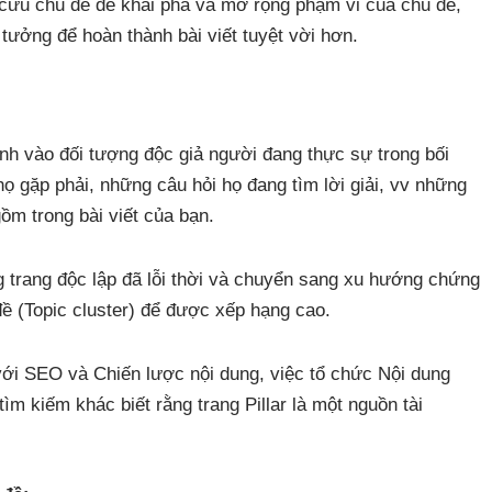
 cứu chủ đề để khai phá và mở rộng phạm vi của chủ đề,
tưởng để hoàn thành bài viết tuyệt vời hơn.
ình vào đối tượng độc giả người đang thực sự trong bối
 gặp phải, những câu hỏi họ đang tìm lời giải, vv những
m trong bài viết của bạn.
 trang độc lập đã lỗi thời và chuyển sang xu hướng chứng
ề (Topic cluster) để được xếp hạng cao.
 với SEO và Chiến lược nội dung, việc tổ chức Nội dung
m kiếm khác biết rằng trang Pillar là một nguồn tài