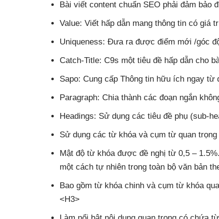
Bài viết content chuẩn SEO phải đảm bảo đ
Value: Viết hấp dẫn mang thông tin có giá 
Uniqueness: Đưa ra được điểm mới /góc độ
Catch-Title: C9s một tiêu đề hấp dẫn cho bà
Sapo: Cung cấp Thông tin hữu ích ngay từ đ
Paragraph: Chia thành các đoạn ngắn khôn
Headings: Sử dụng các tiêu đề phụ (sub-hea
Sử dụng các từ khóa và cụm từ quan trọng n
Mật độ từ khóa được đề nghị từ 0,5 – 1.5
một cách tự nhiên trong toàn bộ văn bản th
Bao gồm từ khóa chinh và cụm từ khóa quan
<H3>
Làm nổi bật nội dung quan trọng có chứa t