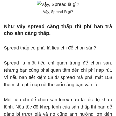
Vậy, Spread là gì?
Như vậy spread càng thấp thì phí bạn trả
cho sàn càng thấp.
Spread thấp có phải là tiêu chí để chọn sàn?
Spread là một tiêu chí quan trọng để chọn sàn.
Nhưng bạn cũng phải quan tâm đến chi phí nạp rút.
Vì nếu bạn tiết kiệm 5$ từ spread mà phải mất 10$
thêm cho phí nạp rút thì cuối cùng bạn vẫn lỗ.
Một tiêu chí để chọn sàn forex nữa là tốc độ khớp
lệnh. Nếu tốc độ khớp lệnh của sàn thấp thì bạn dễ
dàng bị trượt giá và nó cũng ảnh hưởng lớn đến