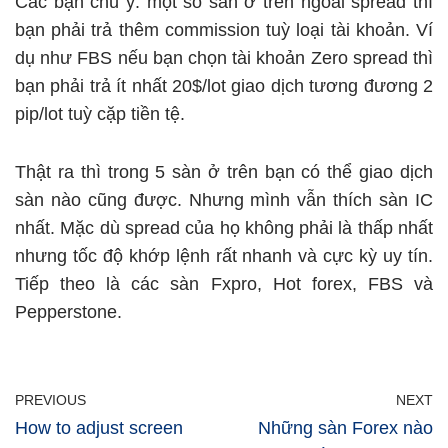
Các bạn chú ý: một số sàn ở trên ngoài spread thì
bạn phải trả thêm commission tuỳ loại tài khoản. Ví
dụ như FBS nếu bạn chọn tài khoản Zero spread thì
bạn phải trả ít nhất 20$/lot giao dịch tương đương 2
pip/lot tuỳ cặp tiền tệ.
Thật ra thì trong 5 sàn ở trên bạn có thể giao dịch
sàn nào cũng được. Nhưng mình vẫn thích sàn IC
nhất. Mặc dù spread của họ không phải là thấp nhất
nhưng tốc độ khớp lệnh rất nhanh và cực kỳ uy tín.
Tiếp theo là các sàn Fxpro, Hot forex, FBS và
Pepperstone.
PREVIOUS
NEXT
How to adjust screen
Những sàn Forex nào