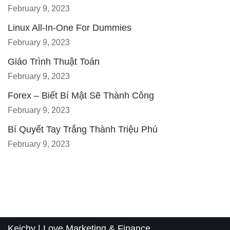
February 9, 2023
Linux All-In-One For Dummies
February 9, 2023
Giáo Trình Thuật Toán
February 9, 2023
Forex – Biết Bí Mật Sẽ Thành Công
February 9, 2023
Bí Quyết Tay Trắng Thành Triệu Phú
February 9, 2023
Keichy
| Love
Marketing & Finance