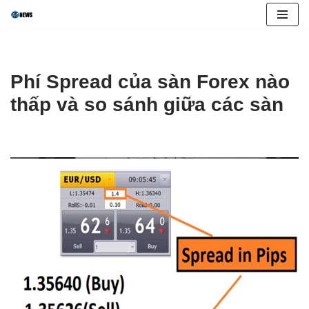
Skip
to
content
Phí Spread của sàn Forex nào
thấp và so sánh giữa các sàn