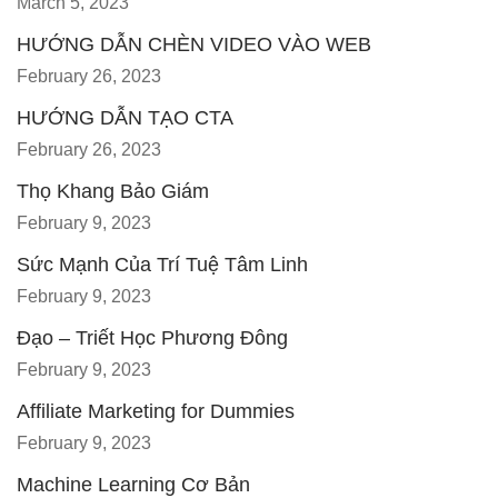
March 5, 2023
HƯỚNG DẪN CHÈN VIDEO VÀO WEB
February 26, 2023
HƯỚNG DẪN TẠO CTA
February 26, 2023
Thọ Khang Bảo Giám
February 9, 2023
Sức Mạnh Của Trí Tuệ Tâm Linh
February 9, 2023
Đạo – Triết Học Phương Đông
February 9, 2023
Affiliate Marketing for Dummies
February 9, 2023
Machine Learning Cơ Bản