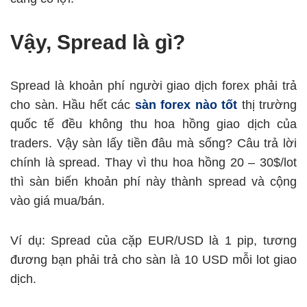
Vậy, Spread là gì?
Spread là khoản phí người giao dịch forex phải trả
cho sàn. Hầu hết các
sàn forex nào tốt
thị trường
quốc tế đều không thu hoa hồng giao dịch của
traders. Vậy sàn lấy tiền đâu mà sống? Câu trả lời
chính là spread. Thay vì thu hoa hồng 20 – 30$/lot
thì sàn biến khoản phí này thành spread và cộng
vào giá mua/bán.
Ví dụ: Spread của cặp EUR/USD là 1 pip, tương
đương bạn phải trả cho sàn là 10 USD mỗi lot giao
dịch.