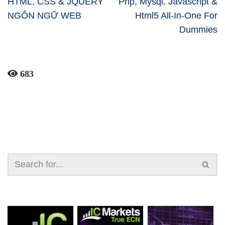
HTML, CSS & JQUERY
Php, Mysql, Javascript &
NGÔN NGỮ WEB
Html5 All-In-One For
Dummies
683