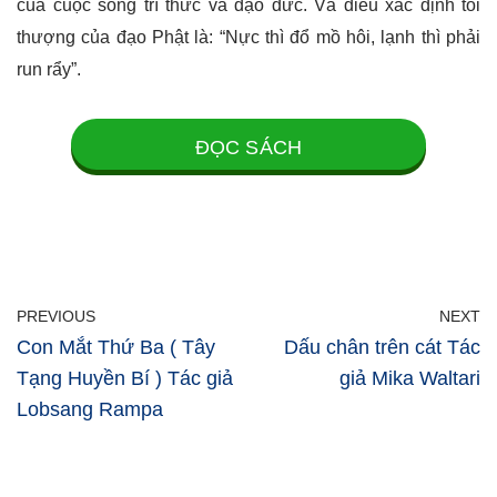
cùa cuộc sống trí thức và đạo đức. Và điều xác định tối
thượng của đạo Phật là: “Nực thì đổ mồ hôi, lạnh thì phải
run rẩy”.
ĐỌC SÁCH
PREVIOUS
NEXT
Con Mắt Thứ Ba ( Tây
Dấu chân trên cát Tác
Tạng Huyền Bí ) Tác giả
giả Mika Waltari
Lobsang Rampa