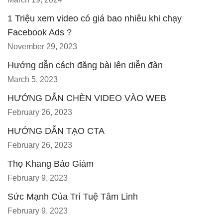
1 Triệu xem video có giá bao nhiêu khi chạy
Facebook Ads ?
November 29, 2023
Hướng dẫn cách đăng bài lên diễn đàn
March 5, 2023
HƯỚNG DẪN CHÈN VIDEO VÀO WEB
February 26, 2023
HƯỚNG DẪN TẠO CTA
February 26, 2023
Thọ Khang Bảo Giám
February 9, 2023
Sức Mạnh Của Trí Tuệ Tâm Linh
February 9, 2023